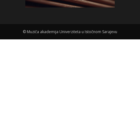
©
Muziča akademija Univerziteta u Istočnom Sarajevu