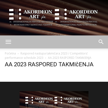
AKORDEON
Početna
Raspored nastupa takmičara 2023 / Competitors’
performance schedule 2023
AA 2023 RASPORED TAKMIčENJA
AA 2023 RASPORED TAKMIčENJA
ART
plus