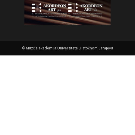
©
Muziča akademija Univerziteta u Istočnom Sarajevu