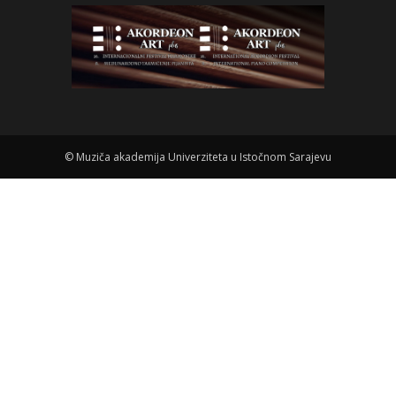
©
Muziča akademija Univerziteta u Istočnom Sarajevu