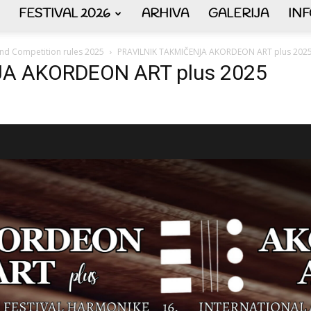
FESTIVAL 2026
ARHIVA
GALERIJA
IN
AKORDEON
 and Competition rules 2025
PRAVILNIK TAKMIČENJA AKORDEON ART plus 202
A AKORDEON ART plus 2025
ART
plus