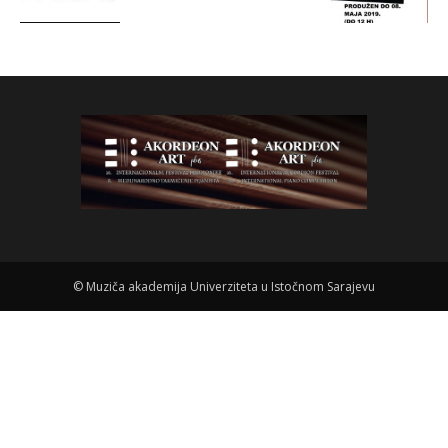
©
Muziča akademija Univerziteta u Istočnom Sarajevu