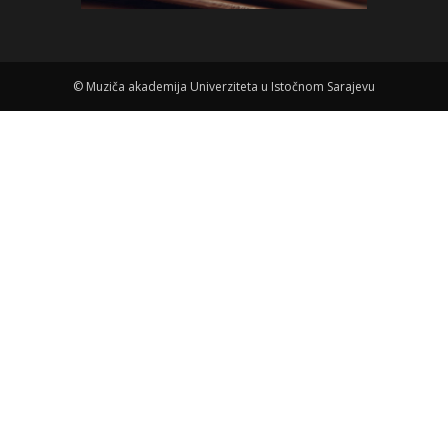
©
Muziča akademija Univerziteta u Istočnom Sarajevu