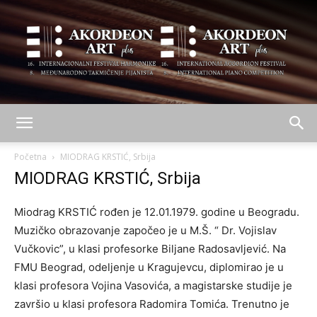
AKORDEON
Početna
MIODRAG KRSTIĆ, Srbija
MIODRAG KRSTIĆ, Srbija
ART
Miodrag KRSTIĆ rođen je 12.01.1979. godine u Beogradu.
Muzičko obrazovanje započeo je u M.Š. “ Dr. Vojislav
Vučkovic”, u klasi profesorke Biljane Radosavljević. Na
plus
FMU Beograd, odeljenje u Kragujevcu, diplomirao je u
klasi profesora Vojina Vasovića, a magistarske studije je
završio u klasi profesora Radomira Tomića. Trenutno je