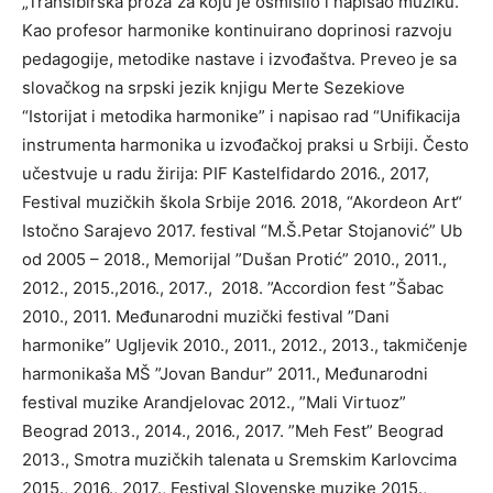
„Transibirska proza“za koju je osmislio i napisao muziku.
Kao profesor harmonike kontinuirano doprinosi razvoju
pedagogije, metodike nastave i izvođaštva. Preveo je sa
slovačkog na srpski jezik knjigu Merte Sezekiove
“Istorijat i metodika harmonike” i napisao rad “Unifikacija
instrumenta harmonika u izvođačkoj praksi u Srbiji. Često
učestvuje u radu žirija: PIF Kastelfidardo 2016., 2017,
Festival muzičkih škola Srbije 2016. 2018, “Akordeon Art“
Istočno Sarajevo 2017. festival “M.Š.Petar Stojanović” Ub
od 2005 – 2018., Memorijal ”Dušan Protić” 2010., 2011.,
2012., 2015.,2016., 2017., 2018. ”Accordion fest ”Šabac
2010., 2011. Međunarodni muzički festival ”Dani
harmonike” Ugljevik 2010., 2011., 2012., 2013., takmičenje
harmonikaša MŠ ”Jovan Bandur” 2011., Međunarodni
festival muzike Arandjelovac 2012., ”Mali Virtuoz”
Beograd 2013., 2014., 2016., 2017. ”Meh Fest” Beograd
2013., Smotra muzičkih talenata u Sremskim Karlovcima
2015., 2016., 2017., Festival Slovenske muzike 2015.,