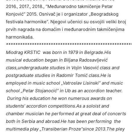
2016., 2017., 2018., “Međunarodno takmičenje Petar
Konjović“ 2015. Osnivač je i organizator „Beogradskog
festivala harmonike“. Njegovi učenici su osvojili veliki broj
prvih nagrada na domaćim i međunarodnim takmičenjima
harmonikaša.
*****************************************************
M
iodrag KRSTIC was born in 1979 in Belgrade.His
musical education began in Biljana Radosavljević
class,undergraduate studies in Vojin Vasović class and
postgraduate studies in Radomir Tomić class.He is
employed in music school „Vatroslav Lisinski“ and music
school „Petar Stojanocić“ in Ub as an accordion teacher.
During his education he won numerous awards on
students’ accordion competitions.As a soloist and
chamber musician he performed at great deal of concerts
both in Serbia and abroad.He has been performing the
multimedia play „Transiberian Proze“since 2013.The pley