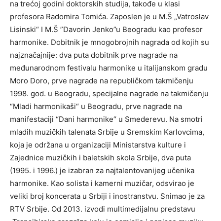
na trećoj godini doktorskih studija, takođe u klasi
profesora Radomira Tomića. Zaposlen je u M.Š „Vatroslav
Lisinski“ I M.Š ”Davorin Jenko”u Beogradu kao profesor
harmonike. Dobitnik je mnogobrojnih nagrada od kojih su
najznačajnije: dva puta dobitnik prve nagrade na
međunarodnom festivalu harmonike u italijanskom gradu
Moro Doro, prve nagrade na republičkom takmičenju
1998. god. u Beogradu, specijalne nagrade na takmičenju
“Mladi harmonikaši“ u Beogradu, prve nagrade na
manifestaciji “Dani harmonike“ u Smederevu. Na smotri
mladih muzičkih talenata Srbije u Sremskim Karlovcima,
koja je održana u organizaciji Ministarstva kulture i
Zajednice muzičkih i baletskih skola Srbije, dva puta
(1995. i 1996.) je izabran za najtalentovanijeg učenika
harmonike. Kao solista i kamerni muzičar, odsvirao je
veliki broj koncerata u Srbiji i inostranstvu. Snimao je za
RTV Srbije. Od 2013. izvodi multimedijalnu predstavu