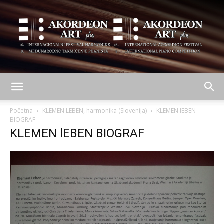
AKORDEON
Početna
KLEMEN LEBEN, harmonika (Slovenija)
KLEMEN lEBEN
BIOGRAF
KLEMEN lEBEN BIOGRAF
ART
plus