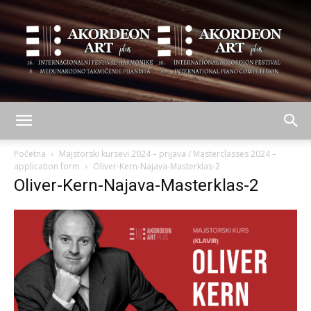
AKORDEON
Početna
Majstorski kursevi 2024 – prijava / Masterclasses 2024 –
application form
Oliver-Kern-Najava-Masterklas-2
Oliver-Kern-Najava-Masterklas-2
ART
plus