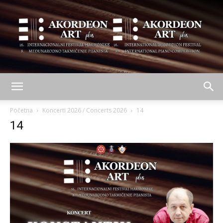
AKORDEON
Početna
Koncerti 2026 / Concerts 2026
14
14
ART
plus