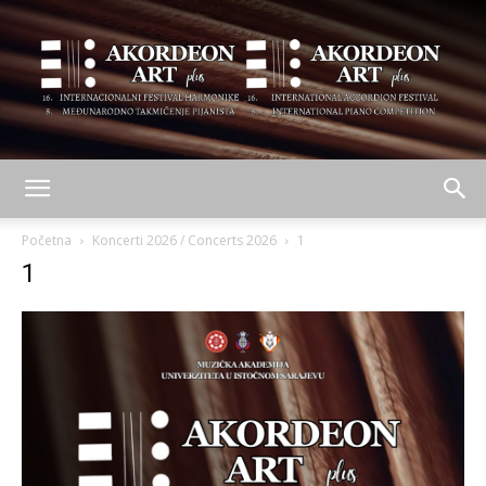
AKORDEON
Početna
Koncerti 2026 / Concerts 2026
1
1
ART
plus