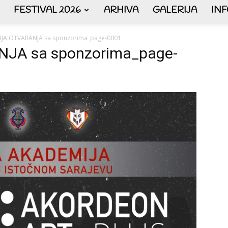
FESTIVAL 2026
ARHIVA
GALERIJA
IN
AKORDEON
JA OTVARANJA sa sponzorima_page-0001
JA sa sponzorima_page-
ART
plus