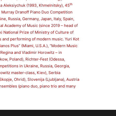
th
a Aleksiychuk (1993, Khmelnitsky), 45
al Murray Dranoff Piano Duo Competition
ne, Russia, Germany, Japan, Italy, Spain,
nal Academy of Music (since 2019 – head of
 National Prize of Ministry of Culture of
es and performing of modern music. Yuri Kot
ianos Plus” (Miami, U.S.A.), “Modern Music
 “Regina and Vladimir Horowitz – in
kow, Poland), Richter-Fest (Odessa,
mpetitions in Ukraine, Russia, Georgia,
owitz master-class, Kiev), Serbia
kopje, Ohrid), Slovenija (Ljubljana), Austria
ensembles (piano duo, piano trio and many