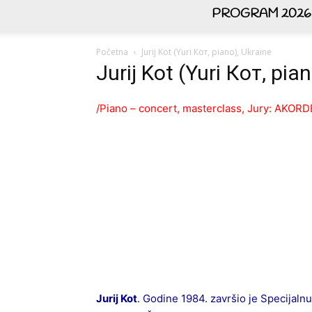
PROGRAM 2026
Početna
Jurij Kot (Yuri Кот, piano), Ukraine
Jurij Kot (Yuri Кот, pia
/Piano – concert, masterclass, Jury: AKO
Ј
uri
ј
Kot
. Gоdine 1984. zаvršiо јe Speciјаln