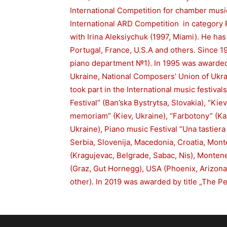
International Competition for chamber musi
International ARD Competition in category P
with Irina Aleksiychuk (1997, Miami). He has
Portugal, France, U.S.A and others. Since 1
piano department №1). In 1995 was awarded b
Ukraine, National Composers’ Union of Ukrai
took part in the International music festi
Festival” (Ban’ska Bystrytsa, Slovakia), “Ki
memoriam” (Kiev, Ukraine), “Farbotony” (Ka
Ukraine), Piano music Festival “Una tastiera
Serbia, Slovenija, Macedonia, Croatia, Mont
(Kragujevac, Belgrade, Sabac, Nis), Monteneg
(Graz, Gut Hornegg), USA (Phoenix, Arizona
other). In 2019 was awarded by title „The Pe