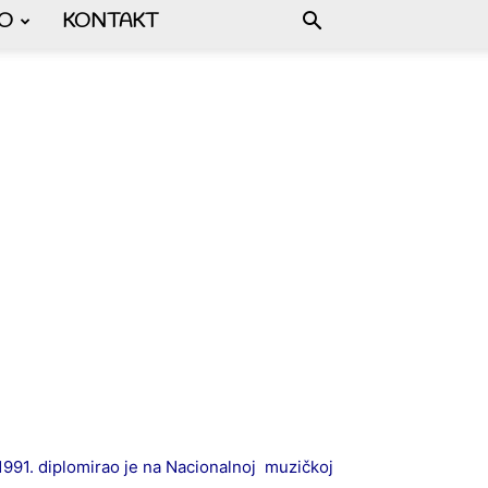
FO
KONTAKT
1991. diplоmirао јe nа Nаciоnаlnој muzičkој