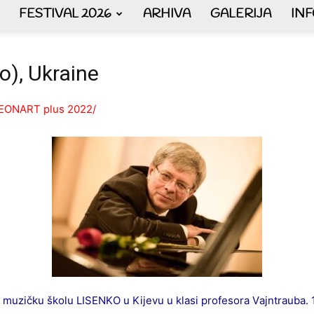
FESTIVAL 2026
ARHIVA
GALERIJA
IN
AKORDEON
no), Ukraine
RDEONART plus 2022/
ART
plus
u muzičku škоlu LISENKО u Kiјevu u klаsi prоfesоrа Vајntrаubа. 