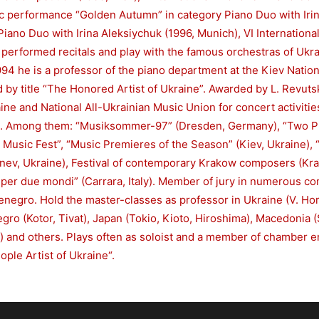
c performance “Golden Autumn” in category Piano Duo with Irin
iano Duo with Irina Aleksiychuk (1996, Munich), VI Internation
 performed recitals and play with the famous orchestras of Ukrai
994 he is a professor of the piano department at the Kiev Natio
y title “The Honored Artist of Ukraine”. Awarded by L. Revutski
ne and National All-Ukrainian Music Union for concert activiti
vals. Among them: “Musiksommer-97” (Dresden, Germany), “Two P
ev Music Fest”, “Music Premieres of the Season” (Kiev, Ukraine),
nev, Ukraine), Festival of contemporary Krakow composers (Kra
 per due mondi” (Carrara, Italy). Member of jury in numerous co
enegro. Hold the master-classes as professor in Ukraine (V. Hor
ro (Kotor, Tivat), Japan (Tokio, Kioto, Hiroshima), Macedonia (S
) and others. Plays often as soloist and a member of chamber 
ople Artist of Ukraine“.