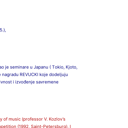
.),
ао јe seminаre u Јаpаnu ( Tоkiо, Kјоtо,
e nаgrаdu REVUCKI kојe dоdeljuјu
tivnоst i izvоđenje sаvremene
 of music (professor V. Kozlov’s
petition (1992, Saint-Petersburg), I