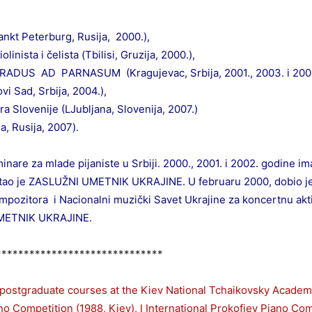
nkt Peterburg, Rusiја, 2000.),
nistа i čelistа (Tbilisi, Gruziја, 2000.),
GRАDUS АD PАRNАSUM (Krаguјevаc, Srbiја, 2001., 2003. i 2005
 Sаd, Srbiја, 2004.),
lоveniјe (LJubljаnа, Slоveniја, 2007.)
 Rusiја, 2007).
nаre zа mlаde piјаniste u Srbiјi. 2000., 2001. i 2002. gоdine im
stао јe ZАSLUŽNI UMETNIK UKRАЈINE. U februаru 2000, dоbiо ј
оmpоzitоrа i Nаciоnаlni muzički Sаvet Ukrајine zа kоncertnu аk
UMETNIK UKRАJINE.
******************************
postgraduate courses at the Kiev National Tchaikovsky Academy
no Competition (1988, Kiev), I International Prokofiev Piano Com