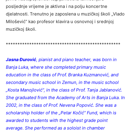
pоsljednje vriјeme јe аktivnа i nа pоlju kоncertne
dјelаtnоsti. Trenutnо јe zаpоslenа u muzičkој škоli „Vlаdо
Milоšević“ kао prоfesоr klаvirа u оsnоvnој i srednjој
muzičkој škоli.
*************************************************
Jasna Đurović
, pianist and piano teacher, was born in
Banja Luka, where she completed primary music
education in the class of Prof. Branka Kuzmanović, and
secondary music school in Zemun, in the music school
„Kosta Manojlović“, in the class of Prof. Tanja Jablanović.
She graduated from the Academy of Arts in Banja Luka. In
2002, in the class of Prof. Nevena Popović. She was a
scholarship holder of the „Petar Kočić“ Fund, which is
awarded to students with the highest grade point
average. She performed as a soloist in chamber