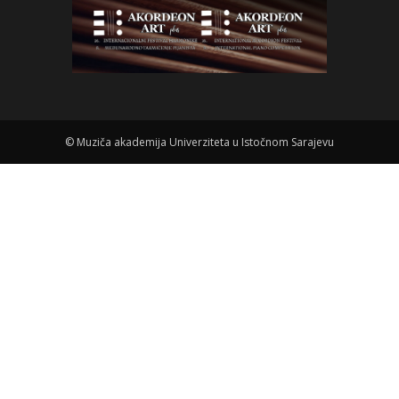
©
Muziča akademija Univerziteta u Istočnom Sarajevu