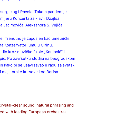
 Musorgskog i Ravela. Tokom pandemije
emijeru Koncerta za klavir Džajlsa
a Jaćimovića, Aleksandra S. Vujića,
ve. Trenutno je zaposlen kao umetnički
 na Konzervatorijumu u Cirihu.
odio kroz muzičke škole „Konjović“ i
rkapić. Po završetku studija na beogradskom
h kako bi se usavršavao u radu sa svetski
i majstorske kurseve kod Borisa
Crystal-clear sound, natural phrasing and
med with leading European orchestras,