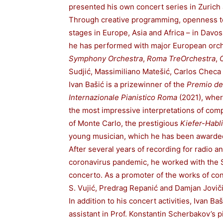
presented his own concert series in Zurich
Through creative programming, openness to 
stages in Europe, Asia and Africa – in Davo
he has performed with major European orc
Symphony Orchestra
,
Roma TreOrchestra
,
Sudjić, Massimiliano Matešić, Carlos Chec
Ivan Bašić is a prizewinner of the
Premio de
Internazionale Pianistico Roma
(2021), wher
the most impressive interpretations of com
of Monte Carlo, the prestigious
Kiefer-Habli
young musician, which he has been awarded
After several years of recording for radio a
coronavirus pandemic, he worked with the 
concerto. As a promoter of the works of co
S. Vujić, Predrag Repanić and Damjan Joviči
In addition to his concert activities, Ivan 
assistant in Prof. Konstantin Scherbakov’s p