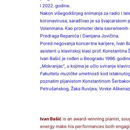
i 2022. godine.
Nakon višegodišnjeg snimanja za radio i tel
koronavirusa, sarađivao je sa švajcarskom
Volenmana. Kao promoter dela savremenih sr
Predraga Repanića i Damjana Jovičina.
Pored negovanja koncertne karijere, Ivan Ba
asistent u klavirskoj klasi prof. Konstantin
Ivan Bašić je rođen u Beogradu 1996. godine,
„Mokranjac“, u kojima je učio sviranje klavi
Fakultetu muzičke umetnosti
kod istaknutog
poznatim pijanistom Konstantinom Šerbakov
Petrušanskog, Žaka Ruvijea, Vovke Aškenazi
Ivan Bašić
is an award-winning pianist, soug
energy make his performances both engaging