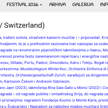
FESTIVAL 2026
ARHIVA
GALERIJA
IN
AKORDEON
/ Switzerland)
, traženi solista, strastveni kamerni muzičar i – pripovedač. Kris
 hvaljenim, te je u prethodnim sezonama Ivan nastupao sa vode
ART
o nagrade na renomiranim pijanističkim takmičenjima u Haenu, Mo
vorenost prema često zanemarenom repertoaru i energične nastu
u Davosu, Gštadu, Portu, Padovi, Gmundenu, Kairu i Tokiju. Bogat 
 orkestrima:
Musikkollegium Winterthur
,
Orchestra Sinfonica di
rchestra
,
Orchestergesellschaft Zurich
, sarađujući sa dirigent
plus
em, Karlosom Čekom i Andreom Odoneom.
ano Jaen
(2023), takmičenja
Rina Sala Gallo
u Monci (2022) i
Con
nagrada – od nagrade publike i omladinskog žirija, do nagrada za 
m priznanjima: nagradom Fondacije
Kuomo
iz Monte Karla, pre
a u Švajcarskoj i Nagradom za najboljeg mladog muzičara Srbije