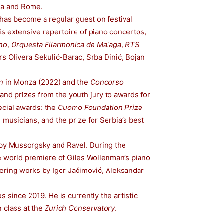
nza and Rome.
has become a regular guest on festival
is extensive repertoire of piano concertos,
ano
,
Orquesta Filarmonica de Malaga
,
RTS
ors Olivera Sekulić-Barac, Srba Dinić, Bojan
n
in Monza (2022) and the
Concorso
and prizes from the youth jury to awards for
ecial awards: the
Cuomo
Foundation Prize
musicians, and the prize for Serbia’s best
ks by Mussorgsky and Ravel. During the
e world premiere of Giles Wollenman’s piano
ering works by Igor Jaćimović, Aleksandar
 since 2019. He is currently the artistic
 class at the
Zurich Conservatory
.