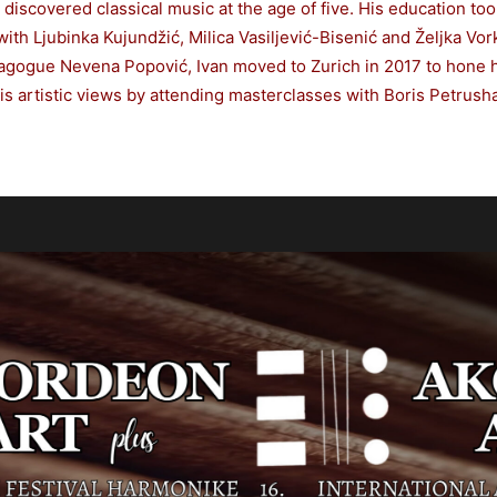
 discovered classical music at the age of five. His education to
ith Ljubinka Kujundžić, Milica Vasiljević-Bisenić and Željka Vor
ogue Nevena Popović, Ivan moved to Zurich in 2017 to hone his
is artistic views by attending masterclasses with Boris Petrus