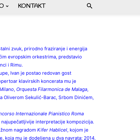
FO
KONTAKT
talni zvuk, prirodno fraziranje i energija
ćim evropskim orkestrima, predstavio
nci i Rimu.
pe, Ivan je postao redovan gost
repertoar klavirskih koncerata mu je
 Milano
,
Orquesta Filarmonica de Malaga
,
ima Oliverom Sekulić-Barac, Srbom Dinićem,
corso Internazionale Pianistico Roma
najupečatljivije interpretacije kompozicija.
stižnom nagradom
Kifer Hablicel
, kojom je
, koja mu je dodeljena u dva navrata: 2014.