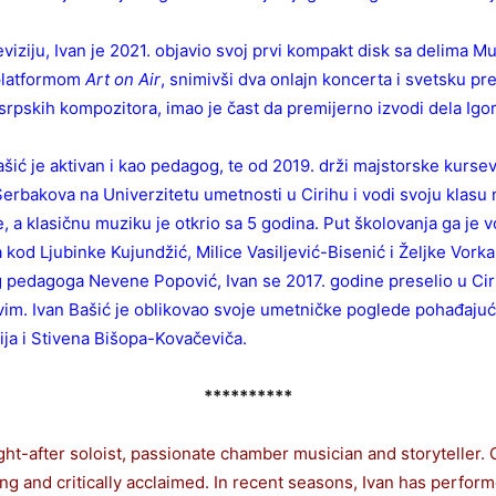
eviziju, Ivan je 2021. objavio svoj prvi kompakt disk sa delima
 platformom
Art on Air
, snimivši dva onlajn koncerta i svetsku pr
pskih kompozitora, imao je čast da premijerno izvodi dela Igor
šić je aktivan i kao pedagog, te od 2019. drži majstorske kurse
a Šerbakova na Univerzitetu umetnosti u Cirihu i vodi svoju klasu
 a klasičnu muziku je otkrio sa 5 godina. Put školovanja ga je v
ra kod Ljubinke Kujundžić, Milice Vasiljević-Bisenić i Željke Vo
 pedagoga Nevene Popović, Ivan se 2017. godine preselio u Ciri
im. Ivan Bašić je oblikovao svoje umetničke poglede pohađajuć
ja i Stivena Bišopa-Kovačeviča.
**********
ht-after soloist, passionate chamber musician and storyteller. 
 and critically acclaimed. In recent seasons, Ivan has perfor