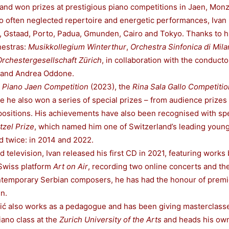
 and won prizes at prestigious piano competitions in Jaen, Mo
often neglected repertoire and energetic performances, Ivan 
s, Gstaad, Porto, Padua, Gmunden, Cairo and Tokyo. Thanks to h
hestras:
Musikkollegium Winterthur
,
Orchestra Sinfonica di Mil
Orchestergesellschaft Zürich
, in collaboration with the conduct
a and Andrea Oddone.
 Piano Jaen Competition
(2023), the
Rina Sala Gallo Competitio
e he also won a series of special prizes – from audience prizes 
positions. His achievements have also been recognised with sp
tzel Prize
, which named him one of Switzerland’s leading young 
 twice: in 2014 and 2022.
nd television, Ivan released his first CD in 2021, featuring wor
Swiss platform
Art on Air
, recording two online concerts and th
ntemporary Serbian composers, he has had the honour of premi
n.
Bašić also works as a pedagogue and has been giving masterclasses
iano class at the
Zurich University of the Arts
and heads his own