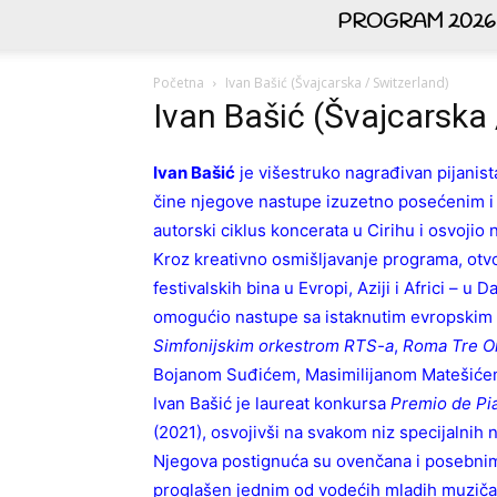
PROGRAM 2026
Početna
Ivan Bašić (Švajcarska / Switzerland)
Ivan Bašić (Švajcarska 
Ivan Bašić
je višestruko nagrađivan pijanista
čine njegove nastupe izuzetno posećenim i
autorski ciklus koncerata u Cirihu i osvоji
Kroz kreativno osmišljavanje programa, ot
festivalskih bina u Evropi, Aziji i Africi – 
omogućio nastupe sa istaknutim evropskim
Simfonijskim orkestrom RTS-a
,
Roma Tre O
Bojanom Suđićem, Masimilijanom Matešić
Ivan Bašić je laureat konkursa
Premio de Pi
(2021), osvojivši na svakom niz specijalnih 
Njegova postignuća su ovenčana i posebni
proglašen jednim od vodećih mladih muzičar