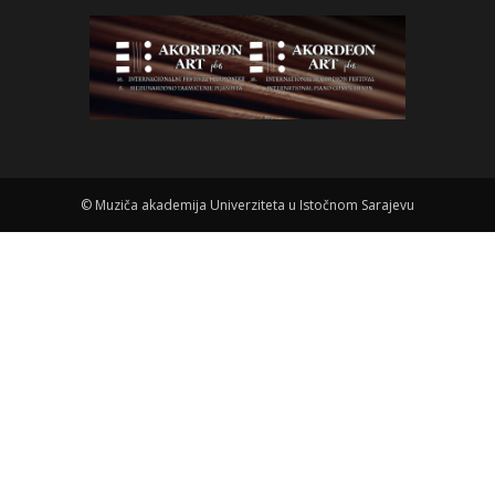
©
Muziča akademija Univerziteta u Istočnom Sarajevu