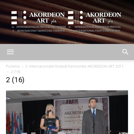
AKORDEON
Početna
2. Internacionalni festival harmonike AKORDEON ART 2011
2 (16)
2 (16)
ART
plus