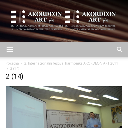
AKORDEON
Početna
2. Internacionalni festival harmonike AKORDEON ART 2011
2 (14)
2 (14)
ART
plus