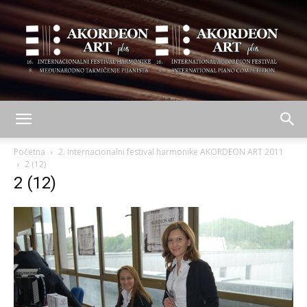
AKORDEON
Početna
2. Internacionalni festival harmonike AKORDEON ART 2011
2 (12)
2 (12)
ART
plus