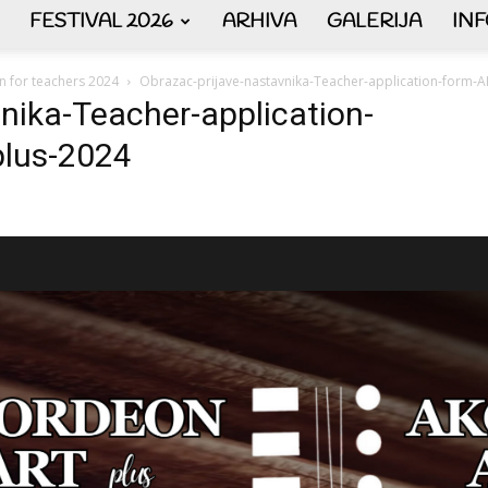
FESTIVAL 2026
ARHIVA
GALERIJA
IN
AKORDEON
on for teachers 2024
Obrazac-prijave-nastavnika-Teacher-application-form
nika-Teacher-application-
lus-2024
ART
plus