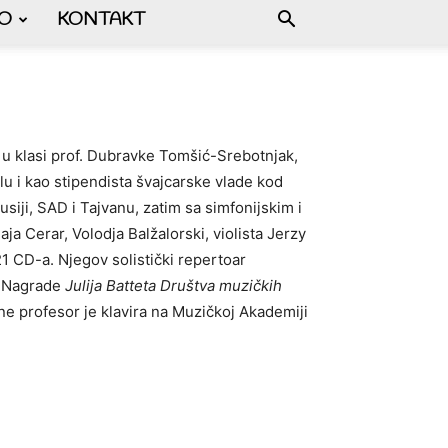
FO
KONTAKT
i u klasi prof. Dubravke Tomšić-Srebotnjak,
u i kao stipendista švajcarske vlade kod
iji, SAD i Tajvanu, zatim sa simfonijskim i
ja Cerar, Volodja Balžalorski, violista Jerzy
21 CD-a. Njegov solistički repertoar
e Nagrade
Julija Batteta Društva muzičkih
ne profesor je klavira na Muzičkoj Akademiji