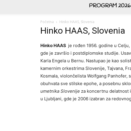
PROGRAM 2026
Početna
Hinko HAAS, Slovenia
Hinko HAAS, Slovenia
Hinko HAAS
je rođen 1956. godine u Celju, 
gde je završio i postdiplomske studije. Usa
Karla Engela u Bernu. Nastupao je kao solis
kamernim orkestrima Slovenije, Tajvana, Fran
Kosmala, violončelista Wolfgang Panhofer, so
obuhvata sve stilske epohe, a posebnu skl
umetnika Slovenije
za koncertnu delatnost i
u Ljubljani, gde je 2006 izabran za redovno