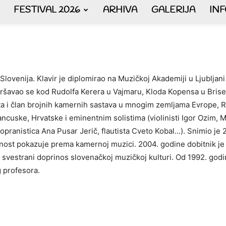
FESTIVAL 2026
ARHIVA
GALERIJA
IN
AKORDEON
Slovenija. Klavir je diplomirao na Muzičkoj Akademiji u Ljubljan
vršavao se kod Rudolfa Kerera u Vajmaru, Kloda Kopensa u Brisel
ART
ta i član brojnih kamernih sastava u mnogim zemljama Evrope, Rus
cuske, Hrvatske i eminentnim solistima (violinisti Igor Ozim, Ma
pranistica Ana Pusar Jerič, flautista Cveto Kobal…). Snimio je 
onost pokazuje prema kamernoj muzici. 2004. godine dobitnik j
 svestrani doprinos slovenačkoj muzičkoj kulturi. Od 1992. godi
plus
g profesora.