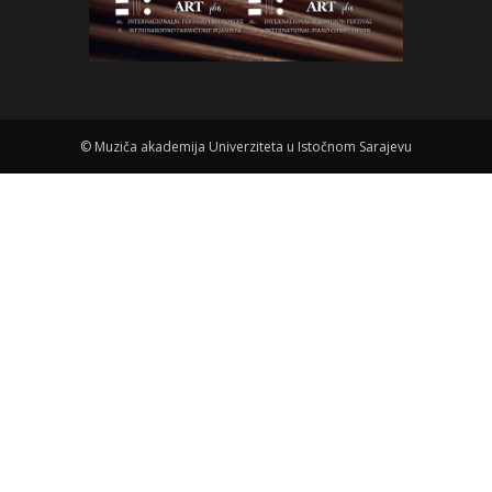
©
Muziča akademija Univerziteta u Istočnom Sarajevu