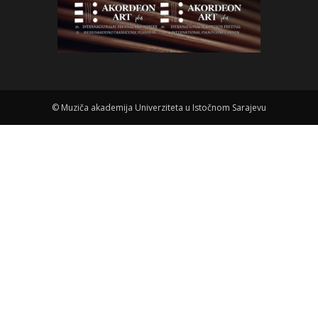
©
Muziča akademija Univerziteta u Istočnom Sarajevu