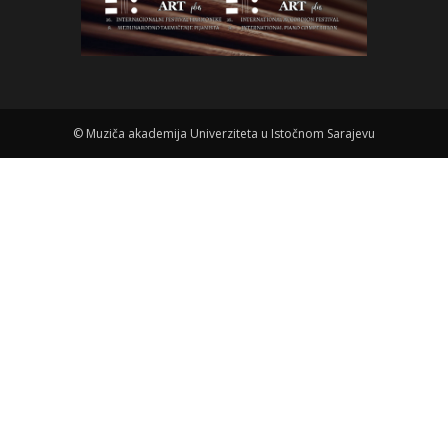
©
Muziča akademija Univerziteta u Istočnom Sarajevu