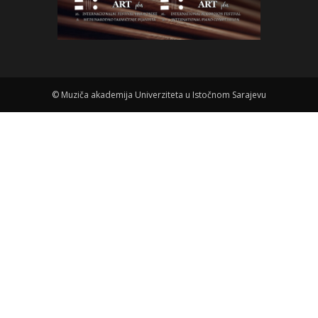
©
Muziča akademija Univerziteta u Istočnom Sarajevu