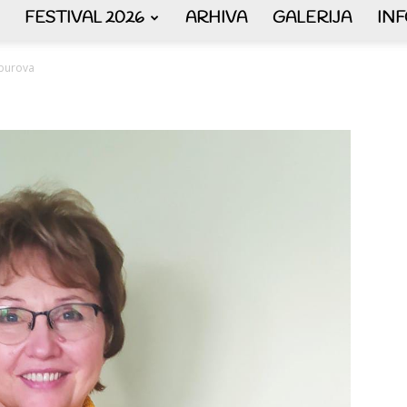
FESTIVAL 2026
ARHIVA
GALERIJA
IN
AKORDEON
burova
ART
plus