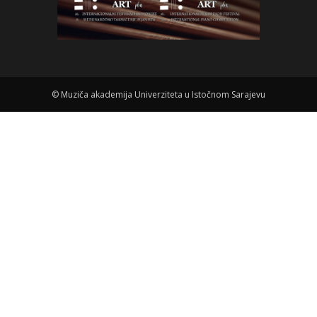
©
Muziča akademija Univerziteta u Istočnom Sarajevu