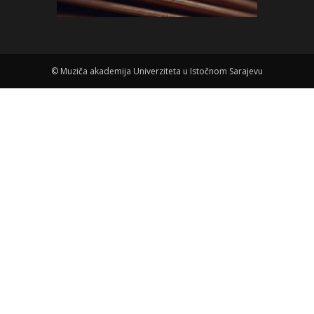
©
Muziča akademija Univerziteta u Istočnom Sarajevu