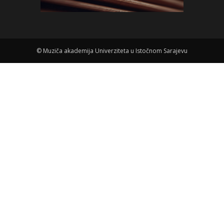
©
Muziča akademija Univerziteta u Istočnom Sarajevu