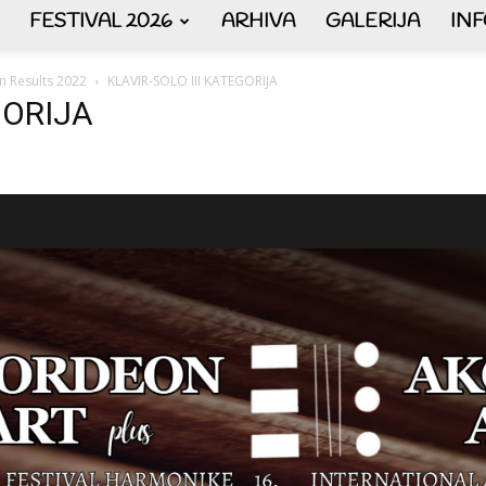
FESTIVAL 2026
ARHIVA
GALERIJA
IN
AKORDEON
n Results 2022
KLAVIR-SOLO III KATEGORIJA
GORIJA
ART
plus