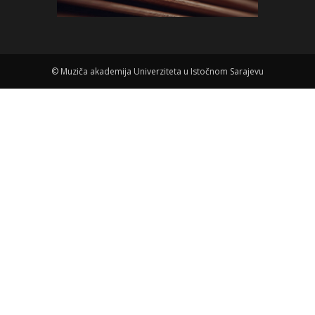
©
Muziča akademija Univerziteta u Istočnom Sarajevu