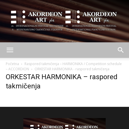
AKORDEON
Početna
Raspored takmičenja – HARMONIKA / Competition schedule
– ACCORDION
ORKESTAR HARMONIKA - raspored takmičenja
ORKESTAR HARMONIKA – raspored
ART
takmičenja
plus