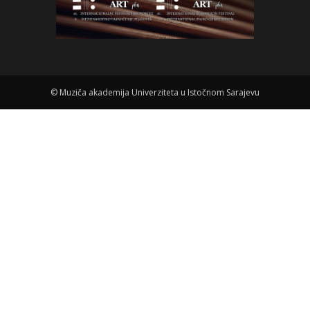
©
Muziča akademija Univerziteta u Istočnom Sarajevu