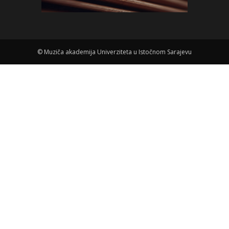
©
Muziča akademija Univerziteta u Istočnom Sarajevu