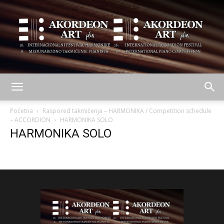
AKORDEON
Početna
Raspored takmičenja – HARMONIKA / Competition schedule
– ACCORDION
HARMONIKA SOLO
HARMONIKA SOLO
ART
plus