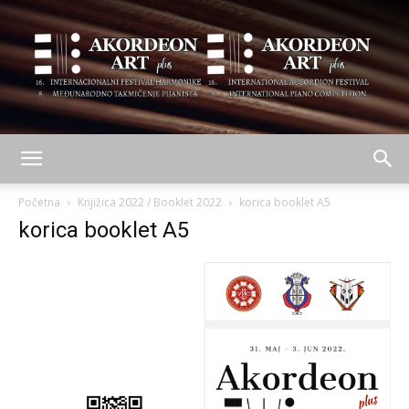
AKORDEON
Početna
Knjižica 2022 / Booklet 2022
korica booklet A5
korica booklet A5
ART
plus