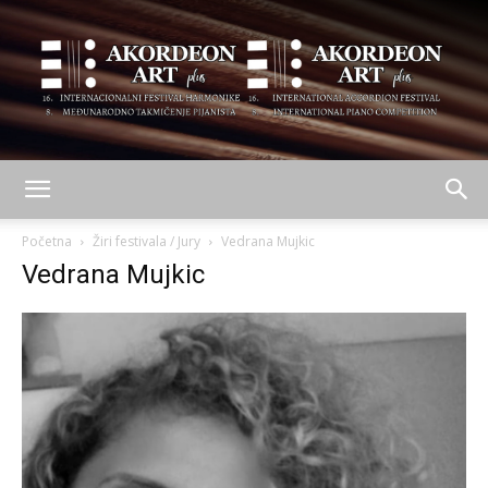
AKORDEON
Početna
Žiri festivala / Jury
Vedrana Mujkic
Vedrana Mujkic
ART
plus