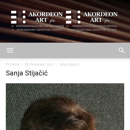
AKORDEON
Početna
Žiri festivala / Jury
Sanja Stijačić
Sanja Stijačić
ART
plus