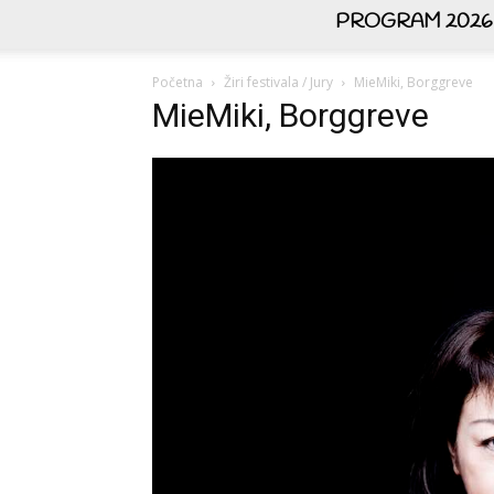
PROGRAM 2026
Početna
Žiri festivala / Jury
MieMiki, Borggreve
MieMiki, Borggreve