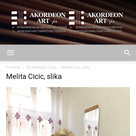
AKORDEON
Početna
Žiri festivala / Jury
Melita Cicic, slika
Melita Cicic, slika
ART
plus