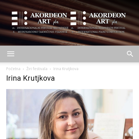
AKORDEON
Početna
Žiri festivala
Irina Krutjkova
Irina Krutjkova
ART
plus