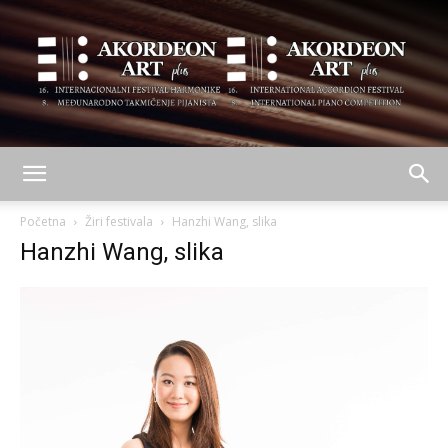
AKORDEON
Početna
Žiri festivala
Hanzhi Wang, slika
Hanzhi Wang, slika
ART
plus