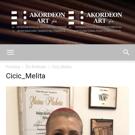
AKORDEON
Početna
Žiri festivala
Cicic_Melita
Cicic_Melita
ART
plus