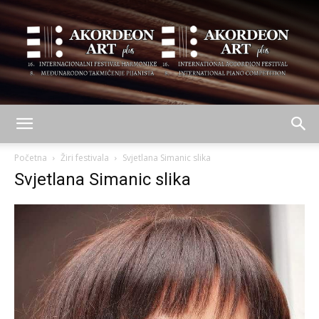
AKORDEON
Početna
Žiri festivala
Svjetlana Simanic slika
Svjetlana Simanic slika
ART
plus