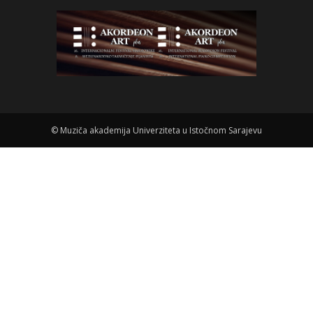
©
Muziča akademija Univerziteta u Istočnom Sarajevu