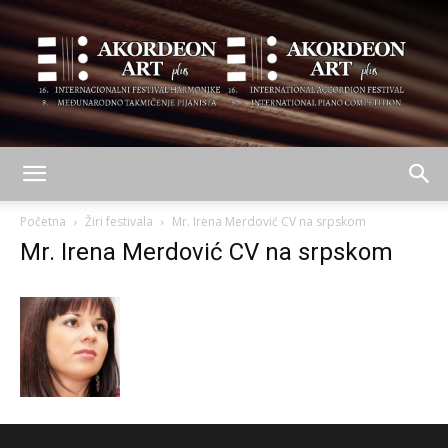
AKORDEON
Početna
Žiri festivala
Mr. Irena Merdović CV na srpskom
Mr. Irena Merdović CV na srpskom
ART
plus