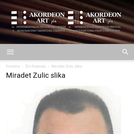
AKORDEON
Početna
Žiri festivala
Miradet Zulic slika
Miradet Zulic slika
ART
plus