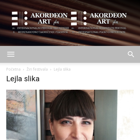
AKORDEON
Početna
Žiri festivala
Lejla slika
Lejla slika
ART
plus