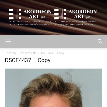
AKORDEON
Početna
Žiri festivala
DSCF4437 - Copy
DSCF4437 – Copy
ART
plus