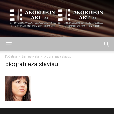
AKORDEON
Početna
Žiri festivala
biografijaza slavisu
biografijaza slavisu
ART
plus