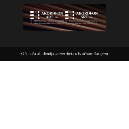
©
Muziča akademija Univerziteta u Istočnom Sarajevu