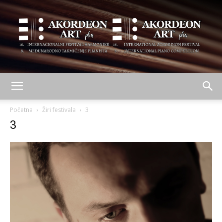
AKORDEON
Početna
Žiri festivala
3
3
ART
plus