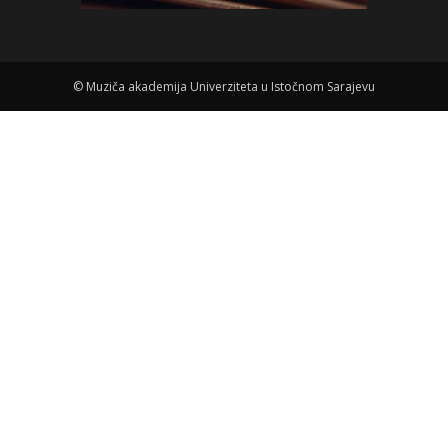
©
Muziča akademija Univerziteta u Istočnom Sarajevu